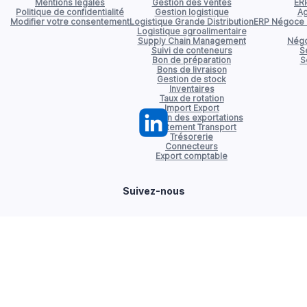
Mentions légales
Gestion des ventes
ER
Politique de confidentialité
Gestion logistique
Ag
Modifier votre consentement
Logistique Grande Distribution
ERP Négoce d
Logistique agroalimentaire
Supply Chain Management
Négo
Suivi de conteneurs
S
Bon de préparation
S
Bons de livraison
Gestion de stock
Inventaires
Taux de rotation
Import Export
Gestion des exportations
Affrètement Transport
Trésorerie
Connecteurs
Export comptable
Suivez-nous