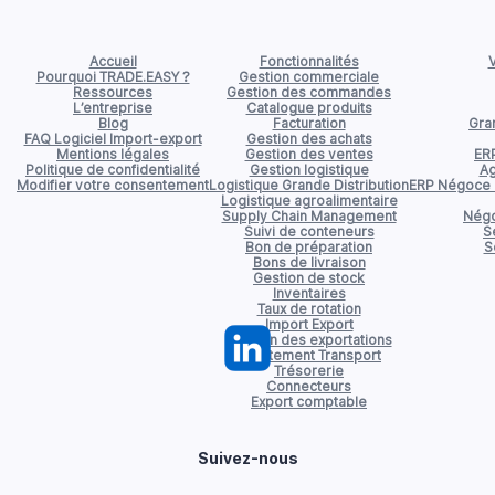
Accueil
Fonctionnalités
V
Pourquoi TRADE.EASY ?
Gestion commerciale
Ressources
Gestion des commandes
L’entreprise
Catalogue produits
Blog
Facturation
Gran
FAQ Logiciel Import-export
Gestion des achats
Mentions légales
Gestion des ventes
ER
Politique de confidentialité
Gestion logistique
Ag
Modifier votre consentement
Logistique Grande Distribution
ERP Négoce d
Logistique agroalimentaire
Supply Chain Management
Négo
Suivi de conteneurs
S
Bon de préparation
S
Bons de livraison
Gestion de stock
Inventaires
Taux de rotation
Import Export
Gestion des exportations
Affrètement Transport
Trésorerie
Connecteurs
Export comptable
Suivez-nous