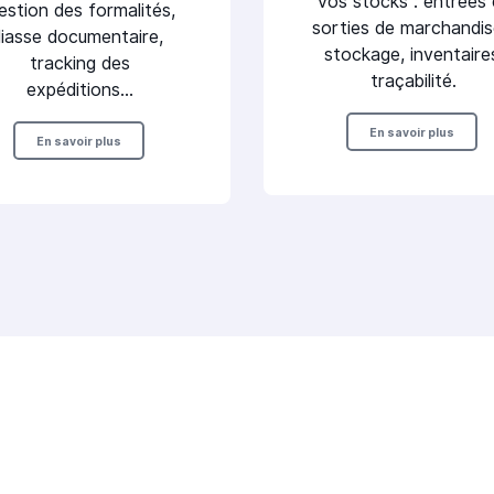
vos stocks : entrées 
estion des formalités,
sorties de marchandis
liasse documentaire,
stockage, inventaire
tracking des
traçabilité.
expéditions…
En savoir plus
En savoir plus