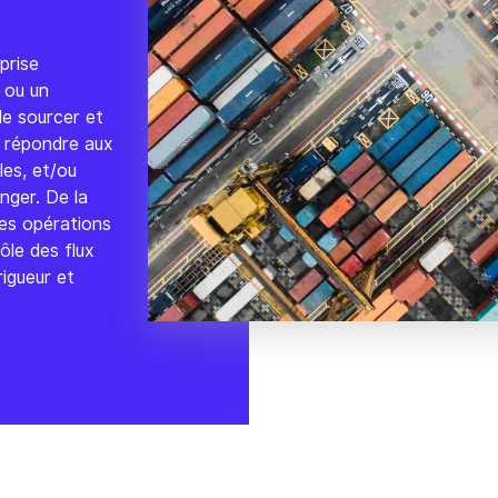
prise
ou un
de sourcer et
r répondre aux
les, et/ou
nger. De la
des opérations
ôle des flux
rigueur et