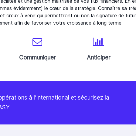
facilitée et une gestion maîtrisée de vos flux financiers. En e
ommes évidemment) le cœur de la stratégie. Connaître sa tréso
 et creux à venir qui permettront ou non la signature de fu
sement afin de favoriser votre croissance à long terme.
Communiquer
Anticiper
érations à l’international et sécurisez la
ASY.