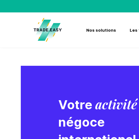
Skip
to
content
Nos solutions
Les 
activité
Votre
négoce