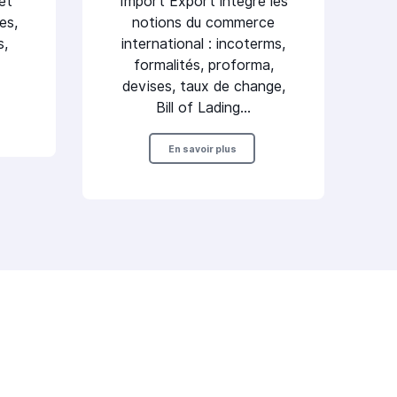
et
Import Export intègre les
es,
notions du commerce
s,
international : incoterms,
formalités, proforma,
devises, taux de change,
Bill of Lading…
En savoir plus