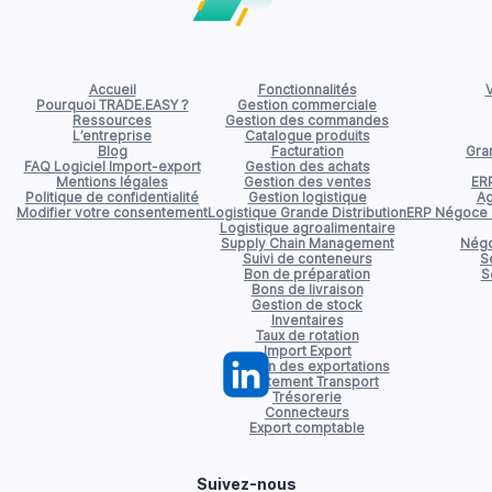
Accueil
Fonctionnalités
V
Pourquoi TRADE.EASY ?
Gestion commerciale
Ressources
Gestion des commandes
L’entreprise
Catalogue produits
Blog
Facturation
Gran
FAQ Logiciel Import-export
Gestion des achats
Mentions légales
Gestion des ventes
ER
Politique de confidentialité
Gestion logistique
Ag
Modifier votre consentement
Logistique Grande Distribution
ERP Négoce d
Logistique agroalimentaire
Supply Chain Management
Négo
Suivi de conteneurs
S
Bon de préparation
S
Bons de livraison
Gestion de stock
Inventaires
Taux de rotation
Import Export
Gestion des exportations
Affrètement Transport
Trésorerie
Connecteurs
Export comptable
Suivez-nous