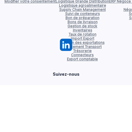
Modifier votre consentement
Logistique Grande Distribution
ERP Négoce d
Logistique agroalimentaire
Supply Chain Management
Négo
Suivi de conteneurs
S
Bon de préparation
S
Bons de livraison
Gestion de stock
Inventaires
Taux de rotation
Import Export
Gestion des exportations
Affrètement Transport
Trésorerie
Connecteurs
Export comptable
Suivez-nous