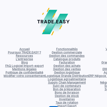
Accueil
Fonctionnalités
V
Pourquoi TRADE.EASY ?
Gestion commerciale
Ressources
Gestion des commandes
L’entreprise
Catalogue produits
Blog
Facturation
Gran
FAQ Logiciel Import-export
Gestion des achats
Mentions légales
Gestion des ventes
ER
Politique de confidentialité
Gestion logistique
Ag
Modifier votre consentement
Logistique Grande Distribution
ERP Négoce d
Logistique agroalimentaire
Supply Chain Management
Négo
Suivi de conteneurs
S
Bon de préparation
S
Bons de livraison
Gestion de stock
Inventaires
Taux de rotation
Import Export