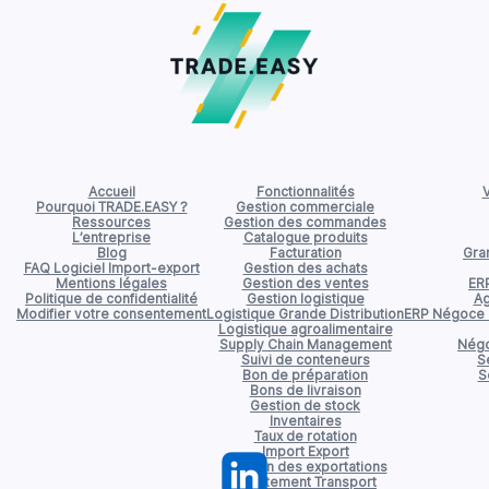
Accueil
Fonctionnalités
V
Pourquoi TRADE.EASY ?
Gestion commerciale
Ressources
Gestion des commandes
L’entreprise
Catalogue produits
Blog
Facturation
Gran
FAQ Logiciel Import-export
Gestion des achats
Mentions légales
Gestion des ventes
ER
Politique de confidentialité
Gestion logistique
Ag
Modifier votre consentement
Logistique Grande Distribution
ERP Négoce d
Logistique agroalimentaire
Supply Chain Management
Négo
Suivi de conteneurs
S
Bon de préparation
S
Bons de livraison
Gestion de stock
Inventaires
Taux de rotation
Import Export
Gestion des exportations
Affrètement Transport