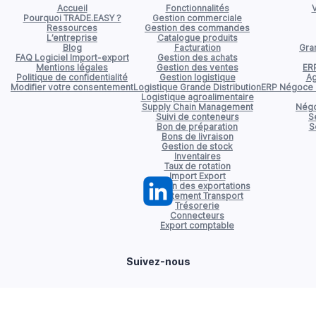
Accueil
Fonctionnalités
V
Pourquoi TRADE.EASY ?
Gestion commerciale
Ressources
Gestion des commandes
L’entreprise
Catalogue produits
Blog
Facturation
Gran
FAQ Logiciel Import-export
Gestion des achats
Mentions légales
Gestion des ventes
ER
Politique de confidentialité
Gestion logistique
Ag
Modifier votre consentement
Logistique Grande Distribution
ERP Négoce d
Logistique agroalimentaire
Supply Chain Management
Négo
Suivi de conteneurs
S
Bon de préparation
S
Bons de livraison
Gestion de stock
Inventaires
Taux de rotation
Import Export
Gestion des exportations
Affrètement Transport
Trésorerie
Connecteurs
Export comptable
Suivez-nous