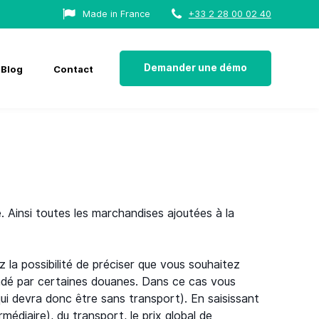
Made in France
+33 2 28 00 02 40
Demander une démo
Blog
Contact
 Ainsi toutes les marchandises ajoutées à la
la possibilité de préciser que vous souhaitez
andé par certaines douanes. Dans ce cas vous
qui devra donc être sans transport). En saisissant
rmédiaire), du transport, le prix global de