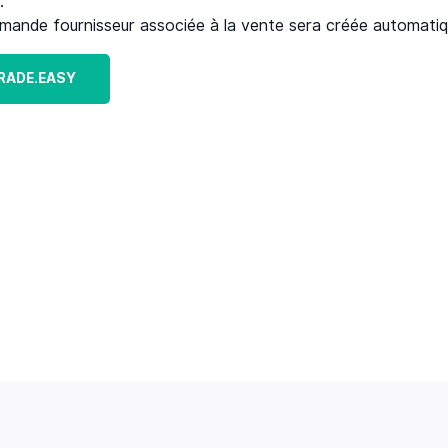
.
a demande fournisseur associée à la vente sera créée automa
 TRADE.EASY