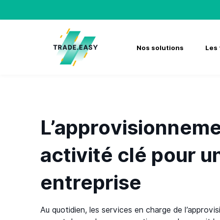
Skip
to
content
Nos solutions
Les 
L’approvisionneme
activité clé pour u
entreprise
Au quotidien, les services en charge de l’approv