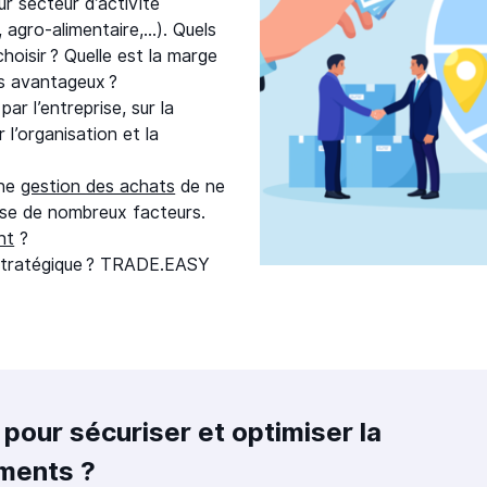
r secteur d’activité
, agro-alimentaire,…). Quels
choisir ? Quelle est la marge
ts avantageux ?
ar l’entreprise, sur la
 l’organisation et la
nne
gestion des achats
de ne
lyse de nombreux facteurs.
nt
?
é stratégique ? TRADE.EASY
pour sécuriser et optimiser la
ments ?