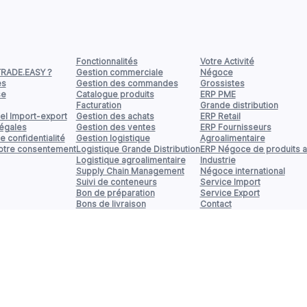
Fonctionnalités
Votre Activité
TRADE.EASY ?
Gestion commerciale
Négoce
es
Gestion des commandes
Grossistes
se
Catalogue produits
ERP PME
Facturation
Grande distribution
el Import-export
Gestion des achats
ERP Retail
légales
Gestion des ventes
ERP Fournisseurs
e confidentialité
Gestion logistique
Agroalimentaire
votre consentement
Logistique Grande Distribution
ERP Négoce de produits a
Logistique agroalimentaire
Industrie
Supply Chain Management
Négoce international
Suivi de conteneurs
Service Import
Bon de préparation
Service Export
Bons de livraison
Contact
Gestion de stock
Inventaires
Taux de rotation
Import Export
Gestion des exportations
Affrètement Transport
Trésorerie
Connecteurs
Export comptable