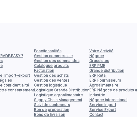
Fonctionnalités
Votre Activité
TRADE.EASY ?
Gestion commerciale
Négoce
es
Gestion des commandes
Grossistes
se
Catalogue produits
ERP PME
Facturation
Grande distribution
el Import-export
Gestion des achats
ERP Retail
légales
Gestion des ventes
ERP Fournisseurs
e confidentialité
Gestion logistique
Agroalimentaire
votre consentement
Logistique Grande Distribution
ERP Négoce de produits a
Logistique agroalimentaire
Industrie
Supply Chain Management
Négoce international
Suivi de conteneurs
Service Import
Bon de préparation
Service Export
Bons de livraison
Contact
Gestion de stock
Inventaires
Taux de rotation
Import Export