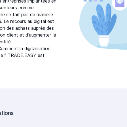
s entreprises implantées en
s secteurs comme
 ne se fait pas de manière
. Le recours au digital est
ion des achats
auprès des
ion client et d’augmenter la
ntité.
omment la digitalisation
uipe ? TRADE.EASY est
stions