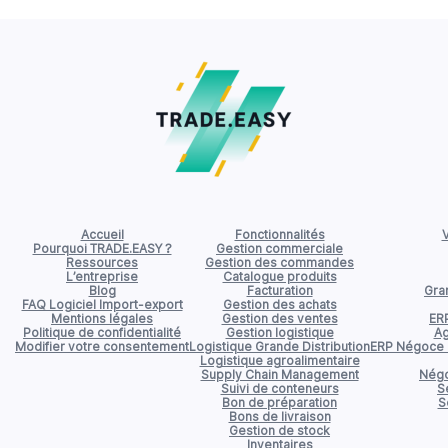
Accueil
Fonctionnalités
V
Pourquoi TRADE.EASY ?
Gestion commerciale
Ressources
Gestion des commandes
L’entreprise
Catalogue produits
Blog
Facturation
Gran
FAQ Logiciel Import-export
Gestion des achats
Mentions légales
Gestion des ventes
ER
Politique de confidentialité
Gestion logistique
Ag
Modifier votre consentement
Logistique Grande Distribution
ERP Négoce d
Logistique agroalimentaire
Supply Chain Management
Négo
Suivi de conteneurs
S
Bon de préparation
S
Bons de livraison
Gestion de stock
Inventaires