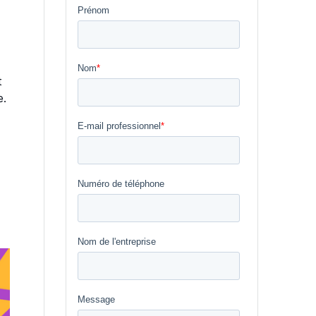
e
t
e.