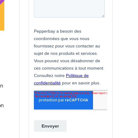
e
on
on