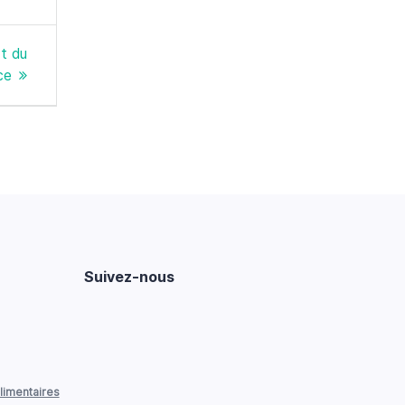
rt du
ce
Suivez-nous
limentaires