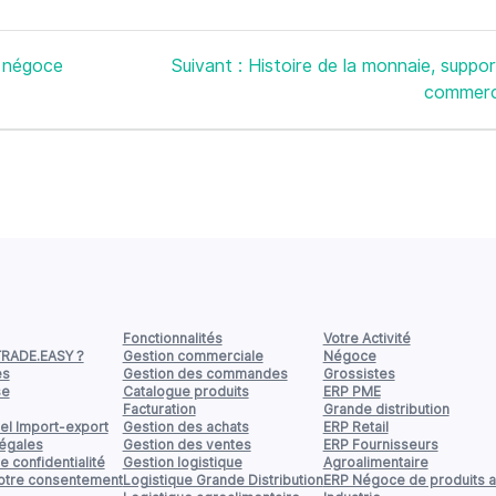
Article
e négoce
Suivant :
Histoire de la monnaie, suppo
suivant
commer
:
Fonctionnalités
Votre Activité
TRADE.EASY ?
Gestion commerciale
Négoce
es
Gestion des commandes
Grossistes
se
Catalogue produits
ERP PME
Facturation
Grande distribution
el Import-export
Gestion des achats
ERP Retail
légales
Gestion des ventes
ERP Fournisseurs
e confidentialité
Gestion logistique
Agroalimentaire
votre consentement
Logistique Grande Distribution
ERP Négoce de produits a