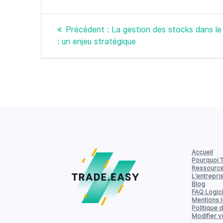
Navigation
Article
Précédent :
La gestion des stocks dans l
de
précédent
: un enjeu stratégique
:
l’article
Accueil
Pourquoi 
Ressourc
L’entrepri
Blog
FAQ Logici
Mentions 
Politique d
Modifier 