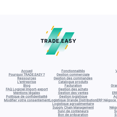
Accueil
Fonctionnalités
V
Pourquoi TRADE.EASY ?
Gestion commerciale
Ressources
Gestion des commandes
L’entreprise
Catalogue produits
Blog
Facturation
Gran
FAQ Logiciel Import-export
Gestion des achats
Mentions légales
Gestion des ventes
ER
Politique de confidentialité
Gestion logistique
Ag
Modifier votre consentement
Logistique Grande Distribution
ERP Négoce d
Logistique agroalimentaire
Supply Chain Management
Négo
Suivi de conteneurs
S
Bon de préparation
S