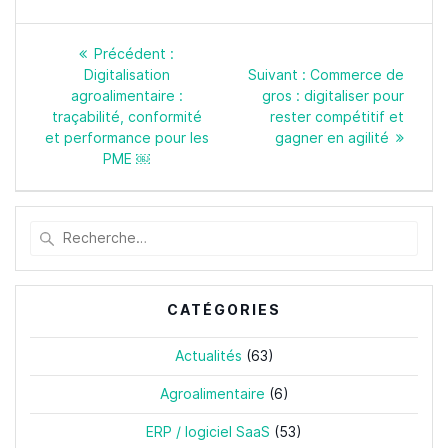
Navigation
Article
Précédent :
de
précédent
Article
Digitalisation
Suivant :
Commerce de
l’article
:
suivant
agroalimentaire :
gros : digitaliser pour
:
traçabilité, conformité
rester compétitif et
et performance pour les
gagner en agilité
PME ￼
Recherche
pour
:
CATÉGORIES
Actualités
(63)
Agroalimentaire
(6)
ERP / logiciel SaaS
(53)