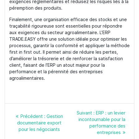
exigences réglementaires et réduisez les risques liés à la
péremption des produits.
Finalement, une organisation efficace des stocks et une
traçabilité rigoureuse sont essentielles pour répondre
aux exigences du secteur agroalimentaire. L’ERP
TRADE.EASY offre une solution idéale pour optimiser les
processus, garantir la conformité et appliquer la méthode
first in first out. Il permet ainsi de réduire les pertes,
d’améliorer la trésorerie et de renforcer la satisfaction
client, faisant de l’ERP un atout majeur pour la
performance et la pérennité des entreprises
agroalimentaires.
Navigation
Article
Suivant :
ERP : un levier
de
Article
Précédent :
Gestion
suivant
incontournable pour la
l’article
précédent
documentaire export
:
performance des
:
pour les négociants
entreprises