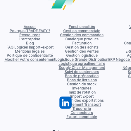
Accueil
Fonctionnalités
V
Pourquoi TRADE.EASY ?
Gestion commerciale
Ressources
Gestion des commandes
L’entreprise
Catalogue produits
Blog
Facturation
Gran
FAQ Logiciel Import-export
Gestion des achats
Mentions légales
Gestion des ventes
ER
Politique de confidentialité
Gestion logistique
Ag
Modifier votre consentement
Logistique Grande Distribution
ERP Négoce d
Logistique agroalimentaire
Supply Chain Management
Négo
Suivi de conteneurs
S
Bon de préparation
S
Bons de livraison
Gestion de stock
Inventaires
Taux de rotation
Import Export
Gestion des exportations
Affrètement Transport
Trésorerie
Connecteurs
Export comptable