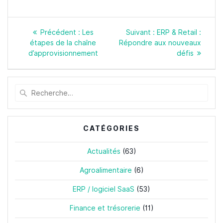
Navigation
Article
Article
Précédent :
Les
Suivant :
ERP & Retail :
de
précédent
suivant
étapes de la chaîne
Répondre aux nouveaux
l’article
:
:
d’approvisionnement
défis
Recherche
pour
:
CATÉGORIES
Actualités
(63)
Agroalimentaire
(6)
ERP / logiciel SaaS
(53)
Finance et trésorerie
(11)