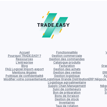
Accueil
Fonctionnalités
V
Pourquoi TRADE.EASY ?
Gestion commerciale
Ressources
Gestion des commandes
L’entreprise
Catalogue produits
Blog
Facturation
Gran
FAQ Logiciel Import-export
Gestion des achats
Mentions légales
Gestion des ventes
ER
Politique de confidentialité
Gestion logistique
Ag
Modifier votre consentement
Logistique Grande Distribution
ERP Négoce d
Logistique agroalimentaire
Supply Chain Management
Négo
Suivi de conteneurs
S
Bon de préparation
S
Bons de livraison
Gestion de stock
Inventaires
Taux de rotation