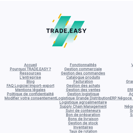
Accueil
Fonctionnalités
V
Pourquoi TRADE.EASY ?
Gestion commerciale
Ressources
Gestion des commandes
L’entreprise
Catalogue produits
Blog
Facturation
Gran
FAQ Logiciel Import-export
Gestion des achats
Mentions légales
Gestion des ventes
ER
Politique de confidentialité
Gestion logistique
Ag
Modifier votre consentement
Logistique Grande Distribution
ERP Négoce d
Logistique agroalimentaire
Supply Chain Management
Négo
Suivi de conteneurs
S
Bon de préparation
S
Bons de livraison
Gestion de stock
Inventaires
Taux de rotation