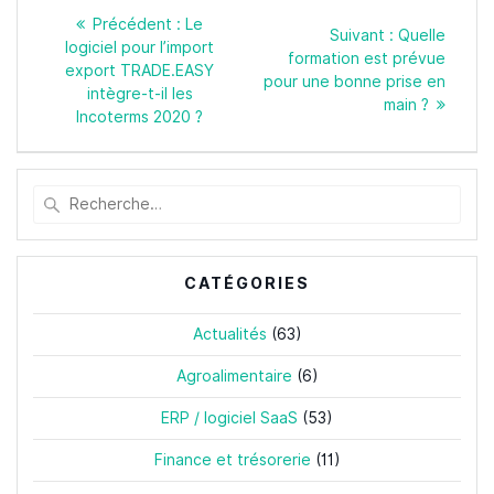
Navigation
Article
Précédent :
Le
de
Article
Suivant :
Quelle
précédent
logiciel pour l’import
l’article
suivant
formation est prévue
:
export TRADE.EASY
:
pour une bonne prise en
intègre-t-il les
main ?
Incoterms 2020 ?
Recherche
pour
:
CATÉGORIES
Actualités
(63)
Agroalimentaire
(6)
ERP / logiciel SaaS
(53)
Finance et trésorerie
(11)