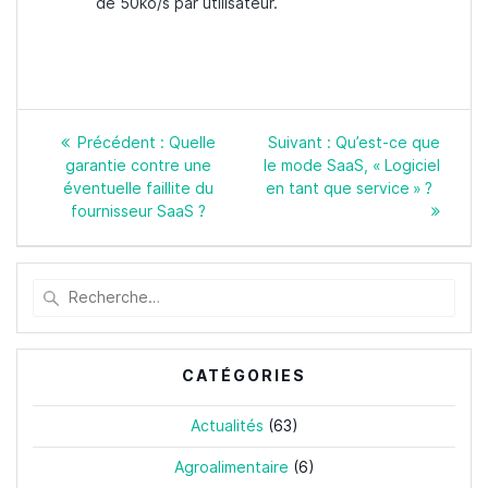
de 50ko/s par utilisateur.
Navigation
Article
Article
Précédent :
Quelle
Suivant :
Qu’est-ce que
de
précédent
suivant
garantie contre une
le mode SaaS, « Logiciel
l’article
:
:
éventuelle faillite du
en tant que service » ?
fournisseur SaaS ?
Recherche
pour
:
CATÉGORIES
Actualités
(63)
Agroalimentaire
(6)