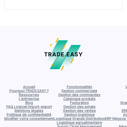
Accueil
Fonctionnalités
V
Pourquoi TRADE.EASY ?
Gestion commerciale
Ressources
Gestion des commandes
L’entreprise
Catalogue produits
Blog
Facturation
Gran
FAQ Logiciel Import-export
Gestion des achats
Mentions légales
Gestion des ventes
ER
Politique de confidentialité
Gestion logistique
Ag
Modifier votre consentement
Logistique Grande Distribution
ERP Négoce d
Logistique agroalimentaire
Supply Chain Management
Négo