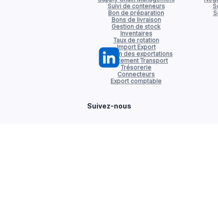
Suivi de conteneurs
S
Bon de préparation
S
Bons de livraison
Gestion de stock
Inventaires
Taux de rotation
Import Export
Gestion des exportations
Affrètement Transport
Trésorerie
Connecteurs
Export comptable
Suivez-nous