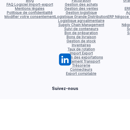
Blog
Facturation
Gran
FAQ Logiciel Import-export
Gestion des achats
Mentions légales
Gestion des ventes
ER
Politique de confidentialité
Gestion logistique
Ag
Modifier votre consentement
Logistique Grande Distribution
ERP Négoce d
Logistique agroalimentaire
Supply Chain Management
Négo
Suivi de conteneurs
S
Bon de préparation
S
Bons de livraison
Gestion de stock
Inventaires
Taux de rotation
Import Export
Gestion des exportations
Affrètement Transport
Trésorerie
Connecteurs
Export comptable
Suivez-nous