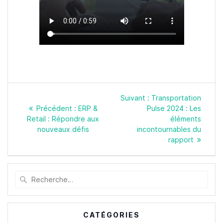
Navigation
Article
Suivant :
Transportation
de
Article
suivant
Précédent :
ERP &
Pulse 2024 : Les
l’article
précédent
:
Retail : Répondre aux
éléments
:
nouveaux défis
incontournables du
rapport
Recherche
pour
:
CATÉGORIES