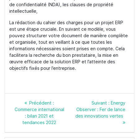
de confidentialité (NDA), les clauses de propriété
intellectuelle,
La rédaction du cahier des charges pour un projet ERP
est une étape cruciale. En suivant ce modèle, vous
pouvez structurer votre document de manière complète
et organisée, tout en veillant à ce que toutes les
informations nécessaires soient prises en compte. Cela
facilitera la recherche du bon prestataire, la mise en
œuvre efficace de la solution ERP et l’atteinte des
objectifs fixés pour l’entreprise.
Navigation
Article
Article
Précédent :
Suivant :
Energy
de
précédent
suivant
Commerce international
Observer : Fer de lance
l’article
:
:
: bilan 2021 et
des innovations vertes
tendances 2022