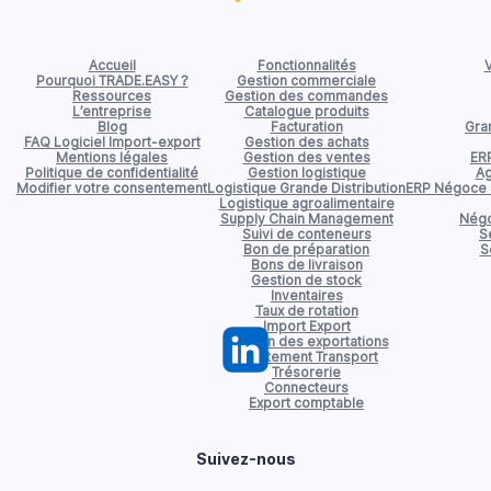
Accueil
Fonctionnalités
V
Pourquoi TRADE.EASY ?
Gestion commerciale
Ressources
Gestion des commandes
L’entreprise
Catalogue produits
Blog
Facturation
Gran
FAQ Logiciel Import-export
Gestion des achats
Mentions légales
Gestion des ventes
ER
Politique de confidentialité
Gestion logistique
Ag
Modifier votre consentement
Logistique Grande Distribution
ERP Négoce d
Logistique agroalimentaire
Supply Chain Management
Négo
Suivi de conteneurs
S
Bon de préparation
S
Bons de livraison
Gestion de stock
Inventaires
Taux de rotation
Import Export
Gestion des exportations
Affrètement Transport
Trésorerie
Connecteurs
Export comptable
Suivez-nous