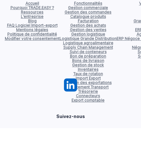
Accueil
Fonctionnalités
V
Pourquoi TRADE.EASY ?
Gestion commerciale
Ressources
Gestion des commandes
L’entreprise
Catalogue produits
Blog
Facturation
Gran
FAQ Logiciel Import-export
Gestion des achats
Mentions légales
Gestion des ventes
ER
Politique de confidentialité
Gestion logistique
Ag
Modifier votre consentement
Logistique Grande Distribution
ERP Négoce d
Logistique agroalimentaire
Supply Chain Management
Négo
Suivi de conteneurs
S
Bon de préparation
S
Bons de livraison
Gestion de stock
Inventaires
Taux de rotation
Import Export
Gestion des exportations
Affrètement Transport
Trésorerie
Connecteurs
Export comptable
Suivez-nous