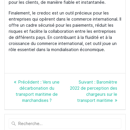
pour les clients, de manière fiable et instantanée.
Finalement, le credoc est un outil précieux pour les
entreprises qui opèrent dans le commerce international. Il
offre un cadre sécurisé pour les paiements, réduit les
risques et facilite la collaboration entre les entreprises
de différents pays. En contribuant à la fluidité et à la
croissance du commerce international, cet outil joue un
rôle essentiel dans la mondialisation économique.
Navigation
Article
Article
Précédent :
Vers une
Suivant :
Baromètre
de
précédent
suivant
décarbonation du
2022 de perception des
l’article
:
:
transport maritime de
chargeurs sur le
marchandises ?
transport maritime
Recherche
pour