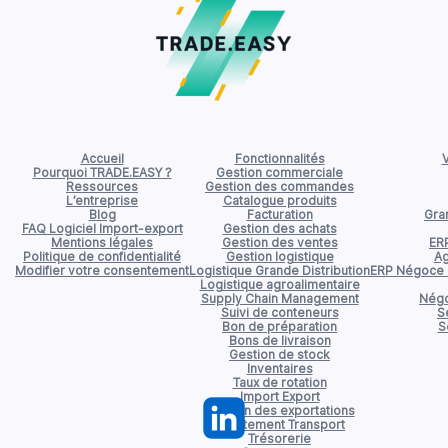
Accueil
Fonctionnalités
V
Pourquoi TRADE.EASY ?
Gestion commerciale
Ressources
Gestion des commandes
L’entreprise
Catalogue produits
Blog
Facturation
Gran
FAQ Logiciel Import-export
Gestion des achats
Mentions légales
Gestion des ventes
ER
Politique de confidentialité
Gestion logistique
Ag
Modifier votre consentement
Logistique Grande Distribution
ERP Négoce d
Logistique agroalimentaire
Supply Chain Management
Négo
Suivi de conteneurs
S
Bon de préparation
S
Bons de livraison
Gestion de stock
Inventaires
Taux de rotation
Import Export
Gestion des exportations
Affrètement Transport
Trésorerie