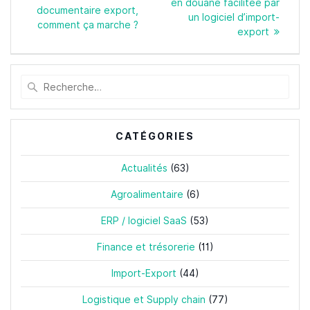
suivant
en douane facilitée par
l’article
précédent
documentaire export,
:
un logiciel d’import-
:
comment ça marche ?
export
Recherche
pour
:
CATÉGORIES
Actualités
(63)
Agroalimentaire
(6)
ERP / logiciel SaaS
(53)
Finance et trésorerie
(11)
Import-Export
(44)
Logistique et Supply chain
(77)