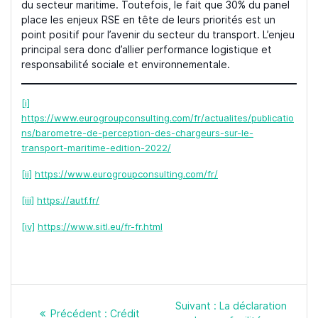
du secteur maritime. Toutefois, le fait que 30% du panel
place les enjeux RSE en tête de leurs priorités est un
point positif pour l’avenir du secteur du transport. L’enjeu
principal sera donc d’allier performance logistique et
responsabilité sociale et environnementale.
[i]
https://www.eurogroupconsulting.com/fr/actualites/publicatio
ns/barometre-de-perception-des-chargeurs-sur-le-
transport-maritime-edition-2022/
[ii]
https://www.eurogroupconsulting.com/fr/
[iii]
https://autf.fr/
[iv]
https://www.sitl.eu/fr-fr.html
Navigation
Article
Suivant :
La déclaration
de
Article
Précédent :
Crédit