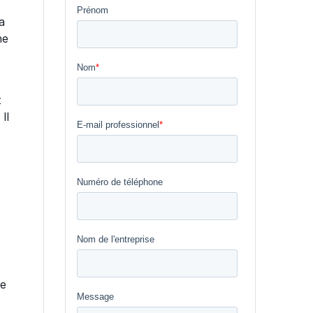
a
ne
t
Il
ne