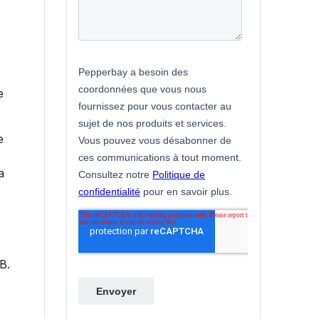
e
e
t
a
B.