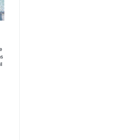
de
ns
l