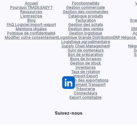
Accueil
Fonctionnalités
V
Pourquoi TRADE.EASY ?
Gestion commerciale
Ressources
Gestion des commandes
L’entreprise
Catalogue produits
Blog
Facturation
Gran
FAQ Logiciel Import-export
Gestion des achats
Mentions légales
Gestion des ventes
ER
Politique de confidentialité
Gestion logistique
Ag
Modifier votre consentement
Logistique Grande Distribution
ERP Négoce d
Logistique agroalimentaire
Supply Chain Management
Négo
Suivi de conteneurs
S
Bon de préparation
S
Bons de livraison
Gestion de stock
Inventaires
Taux de rotation
Import Export
Gestion des exportations
Affrètement Transport
Trésorerie
Connecteurs
Export comptable
Suivez-nous