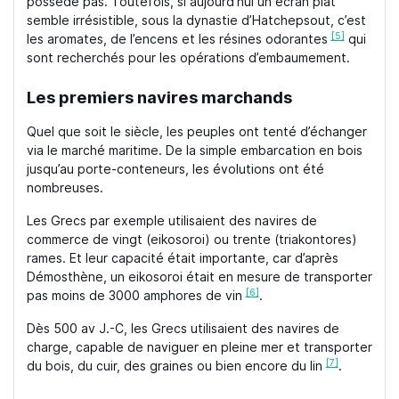
possède pas. Toutefois, si aujourd’hui un écran plat
semble irrésistible, sous la dynastie d’Hatchepsout, c’est
[5]
les aromates, de l’encens et les résines odorantes
qui
sont recherchés pour les opérations d’embaumement.
Les premiers navires marchands
Quel que soit le siècle, les peuples ont tenté d’échanger
via le marché maritime. De la simple embarcation en bois
jusqu’au porte-conteneurs, les évolutions ont été
nombreuses.
Les Grecs par exemple utilisaient des navires de
commerce de vingt (eikosoroi) ou trente (triakontores)
rames. Et leur capacité était importante, car d’après
Démosthène, un eikosoroi était en mesure de transporter
[6]
pas moins de 3000 amphores de vin
.
Dès 500 av J.-C, les Grecs utilisaient des navires de
charge, capable de naviguer en pleine mer et transporter
[7]
du bois, du cuir, des graines ou bien encore du lin
.