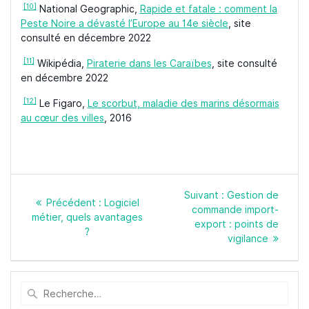
[10]
National Geographic,
Rapide et fatale : comment la
Peste Noire a dévasté l’Europe au 14e siècle
, site
consulté en décembre 2022
[11]
Wikipédia,
Piraterie dans les Caraïbes
, site consulté
en décembre 2022
[12]
Le Figaro,
Le scorbut, maladie des marins désormais
au cœur des villes
, 2016
Navigation
Article
Suivant :
Gestion de
de
Article
Précédent :
Logiciel
suivant
commande import-
l’article
précédent
métier, quels avantages
:
export : points de
:
?
vigilance
Recherche
pour