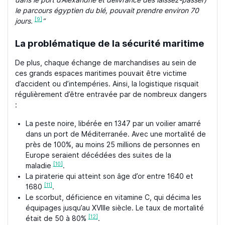
dans le port d’Alexandrie et délivrance des laissez-passer)
le parcours égyptien du blé, pouvait prendre environ 70
[9]
jours.
”
La problématique de la sécurité maritime
De plus, chaque échange de marchandises au sein de
ces grands espaces maritimes pouvait être victime
d’accident ou d’intempéries. Ainsi, la logistique risquait
régulièrement d’être entravée par de nombreux dangers
:
La peste noire, libérée en 1347 par un voilier amarré
dans un port de Méditerranée. Avec une mortalité de
près de 100%, au moins 25 millions de personnes en
Europe seraient décédées des suites de la
[10]
maladie
.
La piraterie qui atteint son âge d’or entre 1640 et
[11]
1680
.
Le scorbut, déficience en vitamine C, qui décima les
équipages jusqu’au XVIIIe siècle. Le taux de mortalité
[12]
était de 50 à 80%
.