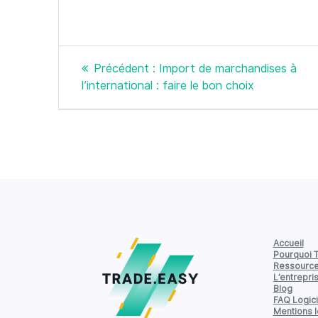
Navigation
Article
Précédent :
Import de marchandises à
de
précédent
l’international : faire le bon choix
:
l’article
Accueil
Pourquoi 
Ressourc
L’entrepri
Blog
FAQ Logici
Mentions 