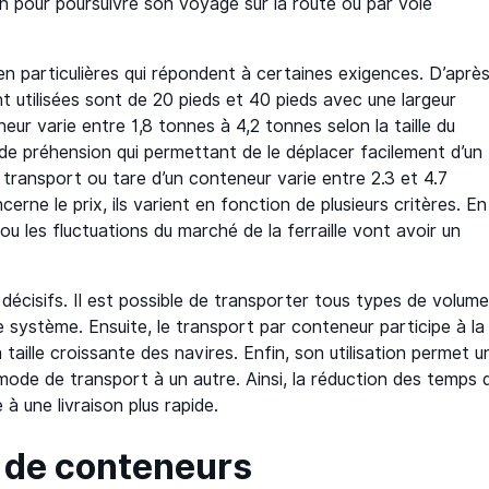
n pour poursuivre son voyage sur la route ou par voie
en particulières qui répondent à certaines exigences. D’aprè
t utilisées sont de 20 pieds et 40 pieds avec une largeur
r varie entre 1,8 tonnes à 4,2 tonnes selon la taille du
de préhension qui permettant de le déplacer facilement d’un
 transport ou tare d’un conteneur varie entre 2.3 et 4.7
erne le prix, ils varient en fonction de plusieurs critères. En
ou les fluctuations du marché de la ferraille vont avoir un
décisifs. Il est possible de transporter tous types de volum
e système. Ensuite, le transport par conteneur participe à la
 taille croissante des navires. Enfin, son utilisation permet u
mode de transport à un autre. Ainsi, la réduction des temps 
 une livraison plus rapide.
s de conteneurs