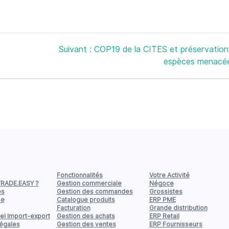
Article
Suivant :
COP19 de la CITES et préservation
suivant
espèces menacé
:
Fonctionnalités
Votre Activité
TRADE.EASY ?
Gestion commerciale
Négoce
es
Gestion des commandes
Grossistes
se
Catalogue produits
ERP PME
Facturation
Grande distribution
el Import-export
Gestion des achats
ERP Retail
légales
Gestion des ventes
ERP Fournisseurs