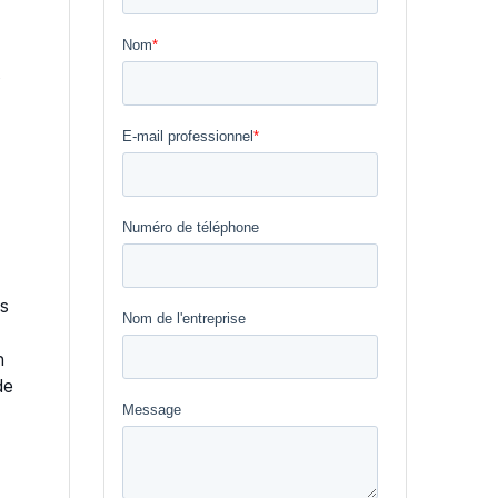
s
es
n
de