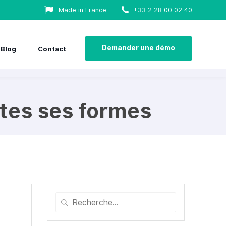
Made in France
+33 2 28 00 02 40
Demander une démo
Blog
Contact
utes ses formes
Recherche
pour
: