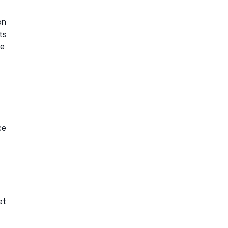
on
ts
me
ce
et