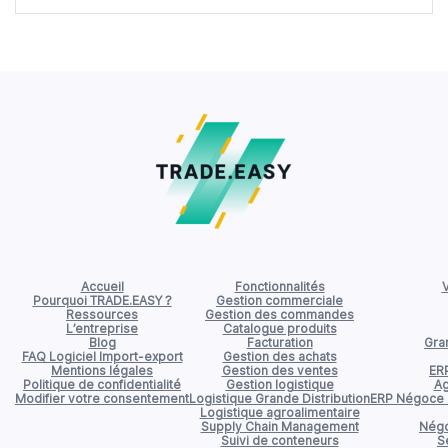
Accueil
Fonctionnalités
V
Pourquoi TRADE.EASY ?
Gestion commerciale
Ressources
Gestion des commandes
L’entreprise
Catalogue produits
Blog
Facturation
Gran
FAQ Logiciel Import-export
Gestion des achats
Mentions légales
Gestion des ventes
ER
Politique de confidentialité
Gestion logistique
Ag
Modifier votre consentement
Logistique Grande Distribution
ERP Négoce d
Logistique agroalimentaire
Supply Chain Management
Négo
Suivi de conteneurs
S