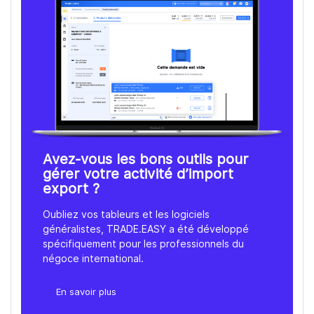
Avez-vous les bons outils pour
gérer votre activité d’import
export ?
Oubliez vos tableurs et les logiciels
généralistes, TRADE.EASY a été développé
spécifiquement pour les professionnels du
négoce international.
En savoir plus