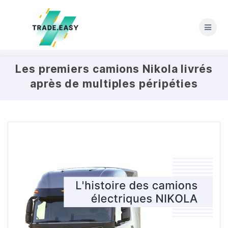
Skip
to
content
Les premiers camions Nikola livrés
après de multiples péripéties