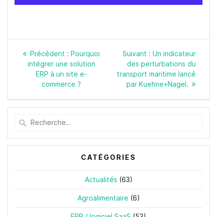
Navigation
Article
Article
Précédent :
Pourquoi
Suivant :
Un indicateur
de
précédent
suivant
intégrer une solution
des perturbations du
l’article
:
:
ERP à un site e-
transport maritime lancé
commerce ?
par Kuehne+Nagel.
Recherche
pour
:
CATÉGORIES
Actualités
(63)
Agroalimentaire
(6)
ERP / logiciel SaaS
(53)