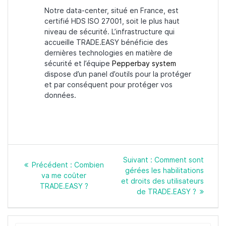
Notre data-center, situé en France, est
certifié HDS ISO 27001, soit le plus haut
niveau de sécurité. L’infrastructure qui
accueille TRADE.EASY bénéficie des
dernières technologies en matière de
sécurité et l’équipe
Pepperbay system
dispose d’un panel d’outils pour la protéger
et par conséquent pour protéger vos
données.
Navigation
Article
Suivant :
Comment sont
de
Article
Précédent :
Combien
suivant
gérées les habilitations
l’article
précédent
va me coûter
:
et droits des utilisateurs
:
TRADE.EASY ?
de TRADE.EASY ?