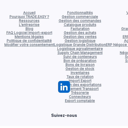
Accueil
Fonctionnalités
V
Pourquoi TRADE.EASY ?
Gestion commerciale
Ressources
Gestion des commandes
L’entreprise
Catalogue produits
Blog
Facturation
Gran
FAQ Logiciel Import-export
Gestion des achats
Mentions légales
Gestion des ventes
ER
Politique de confidentialité
Gestion logistique
Ag
Modifier votre consentement
Logistique Grande Distribution
ERP Négoce d
Logistique agroalimentaire
Supply Chain Management
Négo
Suivi de conteneurs
S
Bon de préparation
S
Bons de livraison
Gestion de stock
Inventaires
Taux de rotation
Import Export
Gestion des exportations
Affrètement Transport
Trésorerie
Connecteurs
Export comptable
Suivez-nous