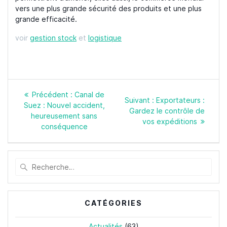
vers une plus grande sécurité des produits et une plus
grande efficacité.
voir
gestion stock
et
logistique
Navigation
Article
Précédent :
Canal de
de
Article
Suivant :
Exportateurs :
précédent
Suez : Nouvel accident,
l’article
suivant
Gardez le contrôle de
:
heureusement sans
:
vos expéditions
conséquence
Recherche
pour
:
CATÉGORIES
Actualités
(63)