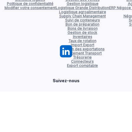
Politique de confidentialité
Gestion logistique
Ag
Modifier votre consentement
Logistique Grande Distribution
ERP Négoce d
Logistique agroalimentaire
Supply Chain Management
Négo
Suivi de conteneurs
S
Bon de préparation
S
Bons de livraison
Gestion de stock
Inventaires
Taux de rotation
Import Export
Gestion des exportations
Affrètement Transport
Trésorerie
Connecteurs
Export comptable
Suivez-nous