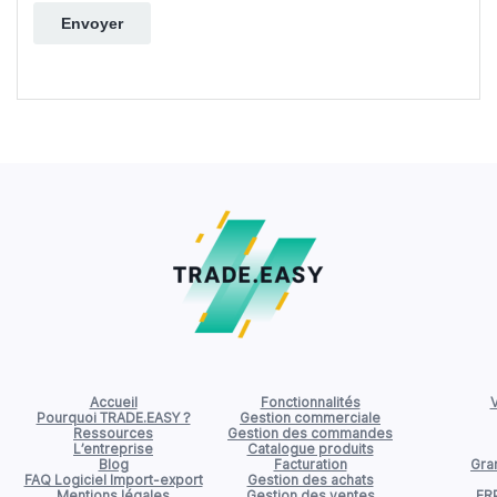
Accueil
Fonctionnalités
V
Pourquoi TRADE.EASY ?
Gestion commerciale
Ressources
Gestion des commandes
L’entreprise
Catalogue produits
Blog
Facturation
Gran
FAQ Logiciel Import-export
Gestion des achats
Mentions légales
Gestion des ventes
ER