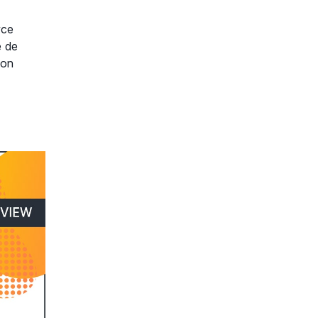
rce
e de
son