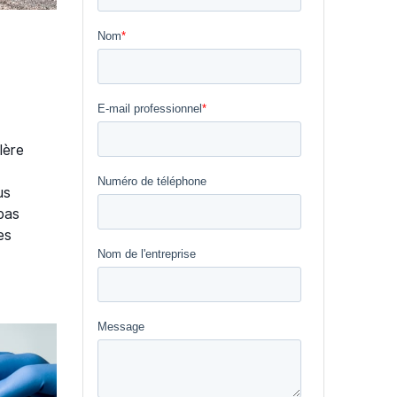
lère
us
pas
es